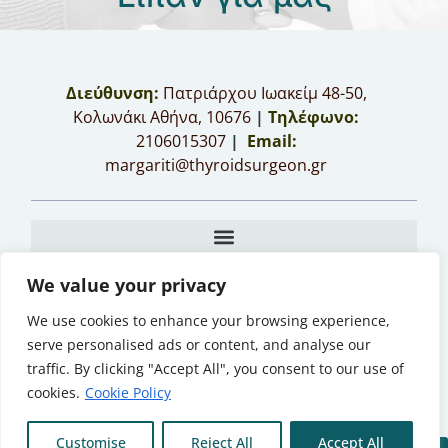
Διεύθυνση:
Πατριάρχου Ιωακείμ 48-50,
Κολωνάκι Αθήνα, 10676
|
Τηλέφωνο:
2106015307
|
Email:
margariti@thyroidsurgeon.gr
We value your privacy
Το περιεχόμενο των ιστοσελίδων του παρόντος διαδικτυακού
We use cookies to enhance your browsing experience,
ιστότοπου δεν αποτελεί και δεν μπορεί να εκληφθεί ως ιατρική
serve personalised ads or content, and analyse our
συμβουλή, διάγνωση, θεραπεία ή υπόδειξη. Όλες οι πληροφορίες
traffic. By clicking "Accept All", you consent to our use of
παρέχονται αποκλειστικά και μόνο για ενημερωτικούς σκοπούς.
cookies.
Cookie Policy
© All Rights Reserved
Copyright 2020 Θεοδώρα Μαργαρίτη
Customise
Reject All
Accept All