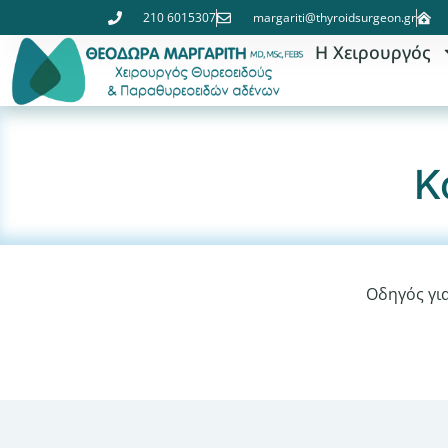
210 6015307
margariti@thyroidsurgeon.gr
Η Χειρουργός
Κ
Οδηγός γι