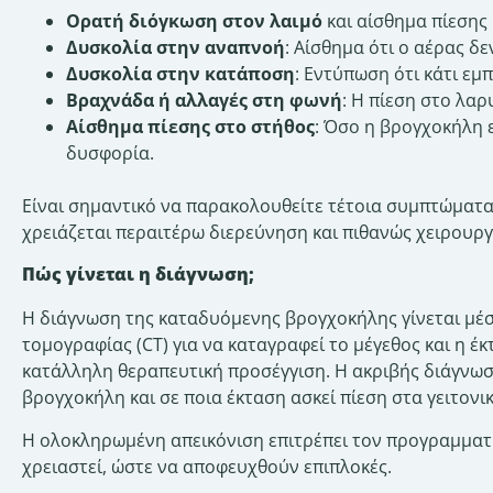
Ορατή διόγκωση στον λαιμό
και αίσθημα πίεσης
Δυσκολία στην αναπνοή
: Αίσθημα ότι ο αέρας δε
Δυσκολία στην κατάποση
: Εντύπωση ότι κάτι εμ
Βραχνάδα ή αλλαγές στη φωνή
: Η πίεση στο λα
Αίσθημα πίεσης στο στήθος
: Όσο η βρογχοκήλη ε
δυσφορία.
Είναι σημαντικό να παρακολουθείτε τέτοια συμπτώματα 
χρειάζεται περαιτέρω διερεύνηση και πιθανώς χειρουργ
Πώς γίνεται η διάγνωση;
Η διάγνωση της καταδυόμενης βρογχοκήλης γίνεται μέσ
τομογραφίας (CT) για να καταγραφεί το μέγεθος και η έ
κατάλληλη θεραπευτική προσέγγιση. Η ακριβής διάγνωσ
βρογχοκήλη και σε ποια έκταση ασκεί πίεση στα γειτονι
Η ολοκληρωμένη απεικόνιση επιτρέπει τον προγραμματ
χρειαστεί, ώστε να αποφευχθούν επιπλοκές.