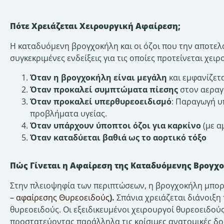
Πότε Χρειάζεται Χειρουργική Αφαίρεση;
Η καταδυόμενη βρογχοκήλη και οι όζοι που την αποτελ
συγκεκριμένες ενδείξεις για τις οποίες προτείνεται χει
Όταν η βρογχοκήλη είναι μεγάλη
και εμφανίζετα
Όταν προκαλεί συμπτώματα πίεσης
στον αεραγ
Όταν προκαλεί υπερθυρεοειδισμό
: Παραγωγή υ
προβλήματα υγείας.
Όταν υπάρχουν ύποπτοι όζοι για καρκίνο
(με α
Όταν καταδύεται βαθιά ως το αορτικό τόξο
Πώς Γίνεται η Αφαίρεση της Καταδυόμενης Βρογχ
Στην πλειοψηφία των περιπτώσεων, η βρογχοκήλη μπορε
– αφαίρεσης Θυρεοειδούς
).
Σπάνια χρειάζεται διάνοιξη
θυρεοειδούς. Οι εξειδικευμένοι χειρουργοί θυρεοειδο
προστατεύοντας παράλληλα τις κρίσιμες ανατομικές δο