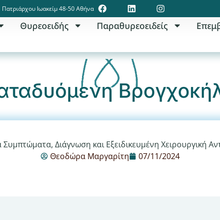
Πατριάρχου Ιωακείμ 48-50 Αθήνα
Θυρεοειδής
Παραθυρεοειδείς
Επεμ
αταδυόμενη Βρογχοκή
α Συμπτώματα, Διάγνωση και Εξειδικευμένη Χειρουργική Αν
Θεοδώρα Μαργαρίτη
07/11/2024