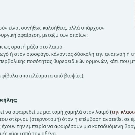
ούν είναι συνήθως καλοήθεις, αλλά υπάρχουν
ρουργική αφαίρεση, μεταξύ των οποίων:
ι ως ορατή μάζα στο λαιμό.
ωγό ή στον οισοφάγο, κάνοντας δύσκολη την αναπνοή ή τ
περβολικής ποσότητας θυρεοειδικών ορμονών, κάτι που μ
μφίβολα αποτελέσματα από βιοψίες).
οκήλης;
ί να αφαιρεθεί με μια τομή χαμηλά στον λαιμό
(
την κλασι
 του στέρνου (στερνοτομή) όταν η επέμβαση ανατεθεί σε έ
ύς έχουν την εμπειρία να αφαιρέσουν μια καταδυόμενη βρο
μές γύρω από τον αδένα.