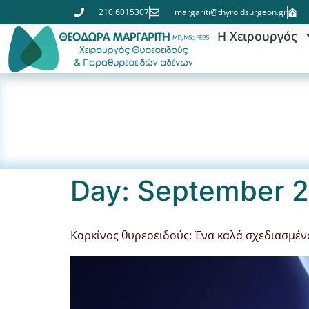
210 6015307
margariti@thyroidsurgeon.gr
Η Χειρουργός
Day:
September 2
Καρκίνος θυρεοειδούς: Ένα καλά σχεδιασμένο