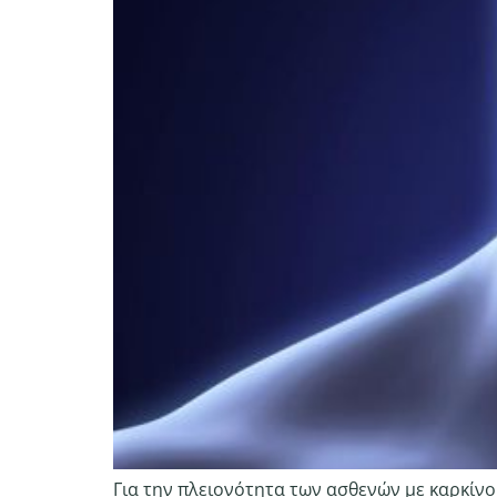
Για την πλειονότητα των ασθενών με καρκίνο