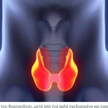
 του θυρεοειδούς, μετά από ένα καλά σχεδιασμένο και ογκ