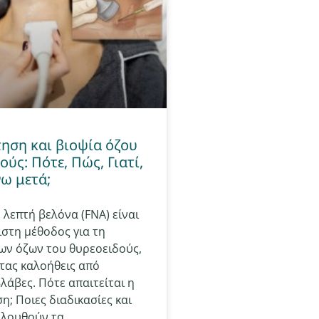
ηση και βιοψία όζου
ύς: Πότε, Πώς, Γιατί,
νω μετά;
 λεπτή βελόνα (FNA) είναι
ιστη μέθοδος για τη
ων όζων του θυρεοειδούς,
τας καλοήθεις από
λάβες. Πότε απαιτείται η
; Ποιες διαδικασίες και
ολουθούν τα