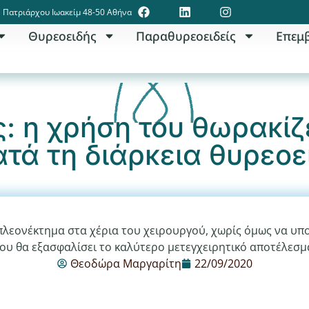
Πατριάρχου Ιωακείμ 48-50 Αθήνα
Θυρεοειδής
Παραθυρεοειδείς
Επεμ
: η χρήση του θωρακίζε
ατά τη διάρκεια θυρεοε
λεονέκτημα στα χέρια του χειρουργού, χωρίς όμως να υπο
ου θα εξασφαλίσει το καλύτερο μετεγχειρητικό αποτέλεσμ
Θεοδώρα Μαργαρίτη
22/09/2020