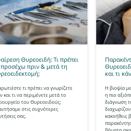
αίρεση Θυρεοειδή: Τι πρέπει
Παρακέντ
 προσέχω πριν & μετά τη
Θυρεοειδο
ρεοειδεκτομή;
και τι κά
ρωτιέστε τι πρέπει να γνωρίζετε
Η βιοψία με
ν και τι να περιμένετε μετά το
η πιο αξιόπ
ιρουργείο του Θυρεοειδούς;
διάγνωση τ
αντήσαμε στις συχνότερες
διαχωρίζον
τήσεις σας.
κακοήθεις β
παρακέντηση
βήματα ακ