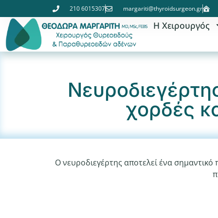
210 6015307
margariti@thyroidsurgeon.gr
Η Χειρουργός
Νευροδιεγέρτης
χορδές κ
Ο νευροδιεγέρτης αποτελεί ένα σημαντικό π
π