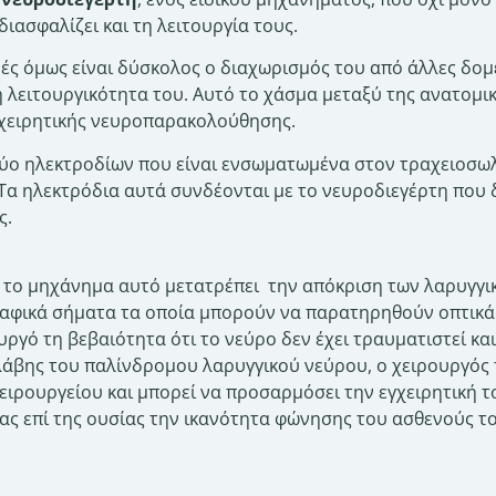
ασφαλίζει και τη λειτουργία τους.
ές όμως είναι δύσκολος ο διαχωρισμός του από άλλες δομές
 λειτουργικότητα του. Αυτό το χάσμα μεταξύ της ανατομικ
γχειρητικής νευροπαρακολούθησης.
ύο ηλεκτροδίων που είναι ενσωματωμένα στον τραχειοσωλ
α ηλεκτρόδια αυτά συνδέονται με το νευροδιεγέρτη που δι
ς.
ς το μηχάνημα αυτό μετατρέπει την απόκριση των λαρυγγι
φικά σήματα τα οποία μπορούν να παρατηρηθούν οπτικά 
υργό τη βεβαιότητα ότι το νεύρο δεν έχει τραυματιστεί και
άβης του παλίνδρομου λαρυγγικού νεύρου, ο χειρουργός 
χειρουργείου και μπορεί να προσαρμόσει την εγχειρητική 
ς επί της ουσίας την ικανότητα φώνησης του ασθενούς το