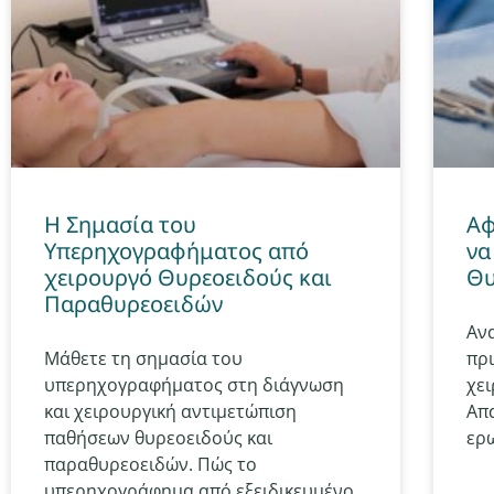
Η Σημασία του
Aφ
Υπερηχογραφήματος από
να
χειρουργό Θυρεοειδούς και
Θυ
Παραθυρεοειδών
Ανα
Μάθετε τη σημασία του
πρι
υπερηχογραφήματος στη διάγνωση
χε
και χειρουργική αντιμετώπιση
Απ
παθήσεων θυρεοειδούς και
ερω
παραθυρεοειδών. Πώς το
υπερηχογράφημα από εξειδικευμένο