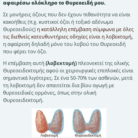
αφαιρέσω ολόκληρο το Θυρεοειδή μου.
Σε μονήρεις όζους που δεν έχουν πιθανότητα να είναι
κακοήθεις (π.χ. κυστικοί όζοι ή τοξικό αδένωμα
Θυρεοειδούς)
η κατάλληλη επέμβαση σύμφωνα με όλες
τις διεθνείς κατευθυντήριες οδηγίες είναι η λοβεκτομή
,
η αφαίρεση δηλαδή μόνο του λοβού του Θυρεοειδή
που φέρει τον όζο.
Η επέμβαση αυτή
(λοβεκτομή)
πλεονεκτεί της ολικής
Θυρεοειδεκτομής αφού οι χειρουργικές επιπλοκές είναι
σημαντικά λιγότερες. Σε ένα 50-70% των ασθενών, μετά
τη λοβεκτομή δεν απαιτείται δια βίου αγωγή με
θυρεοειδικές ορμόνες, όπως στην ολική
Θυρεοειδεκτομή.