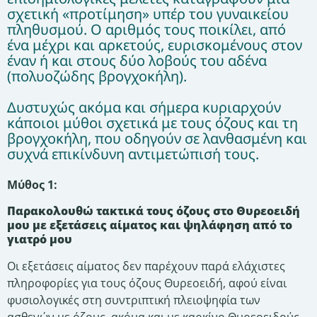
σχετική «προτίμηση» υπέρ του γυναικείου
πληθυσμού. Ο αριθμός τους ποικίλει, από
ένα μέχρι και αρκετούς, ευρισκομένους στον
έναν ή και στους δύο λοβούς του αδένα
(πολυοζώδης βρογχοκήλη).
Δυστυχώς ακόμα και σήμερα κυριαρχούν
κάποιοι μύθοι σχετικά με τους όζους και τη
βρογχοκήλη, που οδηγούν σε λανθασμένη και
συχνά επικίνδυνη αντιμετώπισή τους.
Μύθος 1:
Παρακολουθώ τακτικά τους όζους στο Θυρεοειδή
μου με εξετάσεις αίματος και ψηλάφηση από το
γιατρό μου
Οι εξετάσεις αίματος δεν παρέχουν παρά ελάχιστες
πληροφορίες για τους όζους Θυρεοειδή, αφού είναι
φυσιολογικές στη συντριπτική πλειοψηφία των
ασθενών με όζους, ακόμα και με καρκίνο Θυρεοειδούς.