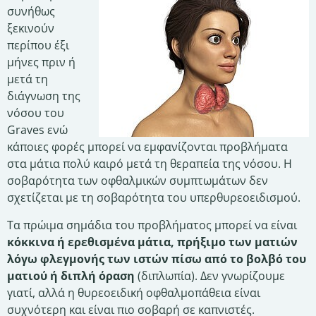
συνήθως
ξεκινούν
περίπου έξι
μήνες πριν ή
μετά τη
διάγνωση της
νόσου του
Graves ενώ
κάποιες φορές μπορεί να εμφανίζονται προβλήματα
στα μάτια πολύ καιρό μετά τη θεραπεία της νόσου. Η
σοβαρότητα των οφθαλμικών συμπτωμάτων δεν
σχετίζεται με τη σοβαρότητα του υπερθυρεοειδισμού.
Τα πρώιμα σημάδια του προβλήματος μπορεί να είναι
κόκκινα ή ερεθισμένα μάτια, πρήξιμο των ματιών
λόγω φλεγμονής των ιστών πίσω από το βολβό του
ματιού ή διπλή όραση
(διπλωπία). Δεν γνωρίζουμε
γιατί, αλλά η θυρεοειδική οφθαλμοπάθεια είναι
συχνότερη και είναι πιο σοβαρή σε καπνιστές.