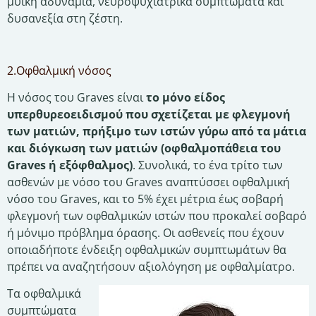
μυϊκή αδυναμία, νευροψυχιατρικά συμπτώματα και
δυσανεξία στη ζέστη.
2.Οφθαλμική νόσος
Η νόσος του Graves είναι
το μόνο είδος
υπερθυρεοειδισμού που σχετίζεται με φλεγμονή
των ματιών, πρήξιμο των ιστών γύρω από τα μάτια
και διόγκωση των ματιών (οφθαλμοπάθεια του
Graves ή εξόφθαλμος)
. Συνολικά, το ένα τρίτο των
ασθενών με νόσο του Graves αναπτύσσει οφθαλμική
νόσο του Graves, και το 5% έχει μέτρια έως σοβαρή
φλεγμονή των οφθαλμικών ιστών που προκαλεί σοβαρό
ή μόνιμο πρόβλημα όρασης. Οι ασθενείς που έχουν
οποιαδήποτε ένδειξη οφθαλμικών συμπτωμάτων θα
πρέπει να αναζητήσουν αξιολόγηση με οφθαλμίατρο.
Τα οφθαλμικά
συμπτώματα