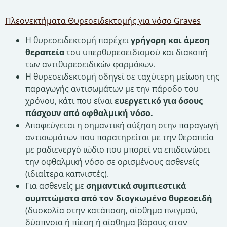
Πλεονεκτήματα Θυρεοειδεκτομής για νόσο Graves
Η θυρεοειδεκτομή παρέχει
γρήγορη και άμεση
θεραπεία
του υπερθυρεοειδισμού και διακοπή
των αντιθυρεοειδικών φαρμάκων.
Η θυρεοειδεκτομή οδηγεί σε ταχύτερη μείωση της
παραγωγής αντισωμάτων με την πάροδο του
χρόνου, κάτι που είναι
ευεργετικό για όσους
πάσχουν από οφθαλμική νόσο.
Αποφεύγεται η σημαντική αύξηση στην παραγωγή
αντισωμάτων που παρατηρείται με την θεραπεία
με ραδιενεργό ιώδιο που μπορεί να επιδεινώσει
την οφθαλμική νόσο σε ορισμένους ασθενείς
(ιδιαίτερα καπνιστές).
Για ασθενείς με
σημαντικά συμπιεστικά
συμπτώματα από τον διογκωμένο θυρεοειδή
(δυσκολία στην κατάποση, αίσθημα πνιγμού,
δύσπνοια ή πίεση ή αίσθημα βάρους στον